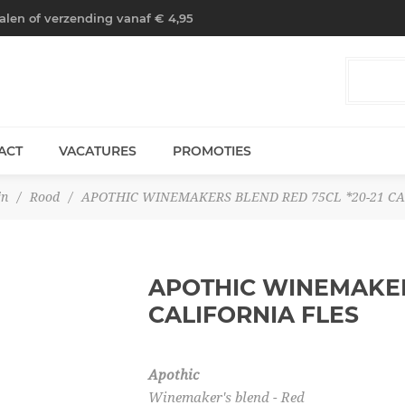
halen of verzending vanaf € 4,95
ACT
VACATURES
PROMOTIES
jn
/
Rood
/
APOTHIC WINEMAKERS BLEND RED 75CL *20-21 CA
APOTHIC WINEMAKERS
CALIFORNIA
FLES
Apothic
Winemaker's blend - Red