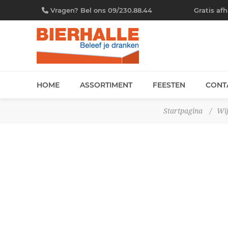
Vragen? Bel ons 09/230.88.44
Gratis af
HOME
ASSORTIMENT
FEESTEN
CONT
Startpagina
/
Wi