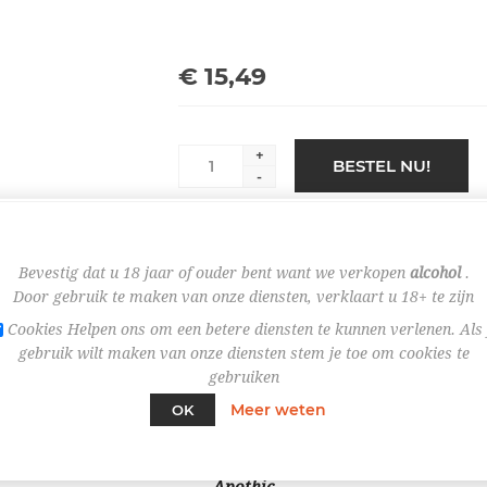
€ 15,49
+
BESTEL NU!
-
Bevestig dat u 18 jaar of ouder bent want we verkopen
alcohol
.
Door gebruik te maken van onze diensten, verklaart u 18+ te zijn
Cookies Helpen ons om een betere diensten te kunnen verlenen. Als 
gebruik wilt maken van onze diensten stem je toe om cookies te
gebruiken
OVERVIEW
Meer weten
OK