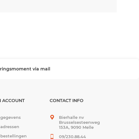
veringsmoment via mail
N ACCOUNT
CONTACT INFO
 gegevens
Bierhalle nv
Brusselsesteenweg
 adressen
153A, 9090 Melle
 bestellingen
09/230.88.44