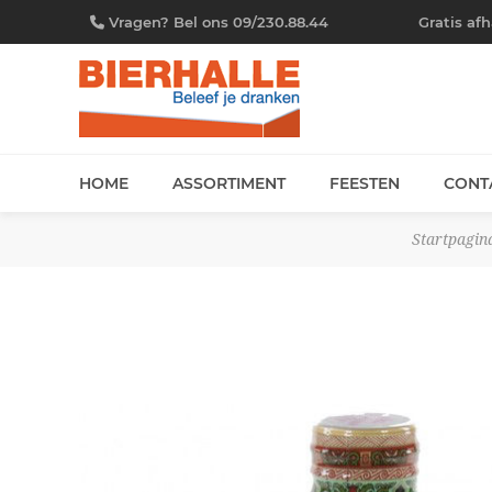
Vragen? Bel ons 09/230.88.44
Gratis af
HOME
ASSORTIMENT
FEESTEN
CONT
Startpagin