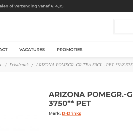
halen of verzending vanaf € 4,95
ACT
VACATURES
PROMOTIES
a
/
Frisdrank
/
ARIZONA POMEGR.-GR.TEA 50CL - PET **AZ-375
ARIZONA POMEGR.-GR.
3750**
PET
Merk:
D-Drinks