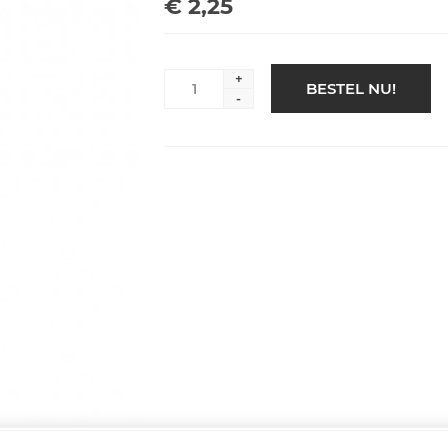
€ 2,25
+
BESTEL NU!
-