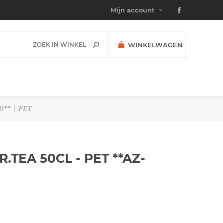
Mijn account
WINKELWAGEN
(0)
SUBTOTAAL:
0** | PET
TEA 50CL - PET **AZ-