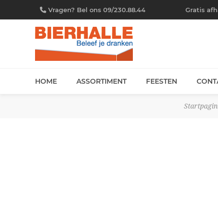
Vragen? Bel ons 09/230.88.44
Gratis af
HOME
ASSORTIMENT
FEESTEN
CONT
Startpagin