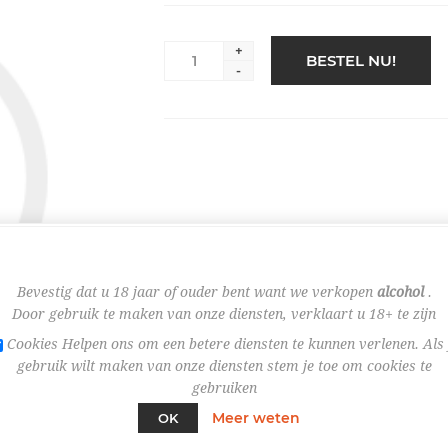
+
BESTEL NU!
-
Bevestig dat u 18 jaar of ouder bent want we verkopen
alcohol
.
Door gebruik te maken van onze diensten, verklaart u 18+ te zijn
Cookies Helpen ons om een betere diensten te kunnen verlenen. Als 
gebruik wilt maken van onze diensten stem je toe om cookies te
gebruiken
Meer weten
OK