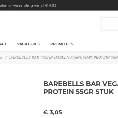
halen of verzending vanaf € 4,95
ACT
VACATURES
PROMOTIES
a
/
BAREBELLS BAR VEGAN HAZELNUT&NOUGAT PROTEIN 55G
BAREBELLS BAR VE
PROTEIN 55GR
STUK
€ 3,05