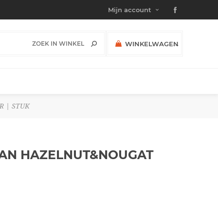
Mijn account
WINKELWAGEN
(0)
SUBTOTAAL:
R | STUK
GAN HAZELNUT&NOUGAT