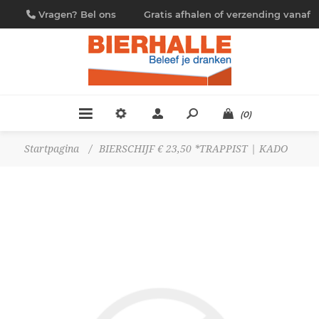
Vragen? Bel ons
Gratis afhalen of verzending vanaf
09/230.88.44
€ 4,95
(0)
Startpagina
/
BIERSCHIJF € 23,50 *TRAPPIST | KADO