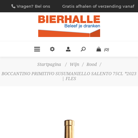
Vragen? Bel ons
Gratis afhalen of verzending vanaf
09/230.88.44
€ 4,95
(0)
Startpagina
/
Wijn
/
Rood
/
BOCCANTINO PRIMITIVO SUSUMANIELLO SALENTO 75CL *2023
| FLES