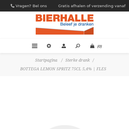
Vragen? Bel ons
Gratis afhalen of verzending vanaf
09/230.88.44
€ 4,95
(0)
Startpagina
/
Sterke drank
/
BOTTEGA LEMON SPRITZ 75CL 5,4% | FLES