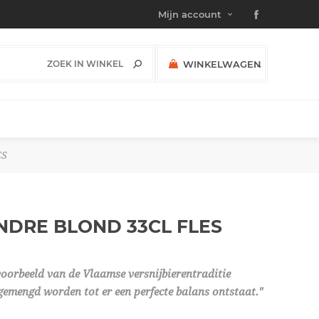
Mijn account
WINKELWAGEN
(0)
SUBTOTAAL:
ES
NDRE BLOND 33CL
FLES
voorbeeld van de Vlaamse versnijbierentraditie
gemengd worden tot er een perfecte balans ontstaat."