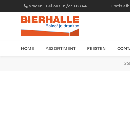
Vragen? Bel ons 09/230.88.44
Gratis af
HOME
ASSORTIMENT
FEESTEN
CONT
St