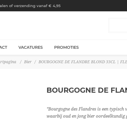
halen of verzending vanaf € 4,95
ACT
VACATURES
PROMOTIES
artpagina
/
Bier
/
BOURGOGNE DE FLANDRE BLOND 33CL | FL
BOURGOGNE DE FLA
"Bourgogne des Flandres is een typisch 
waarbij oud en jong bier oordeelkundig 