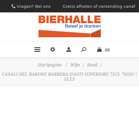
Vragen? Bel ons
Gratis afhalen of verzending vanaf
09/230.88.44
€ 4,95
(0)
Startpagina
/
Wijn
/
Rood
/
CASALI DEL BARONE BARBERA D'ASTI SUPERIORE 75CL *2020 |
FLES