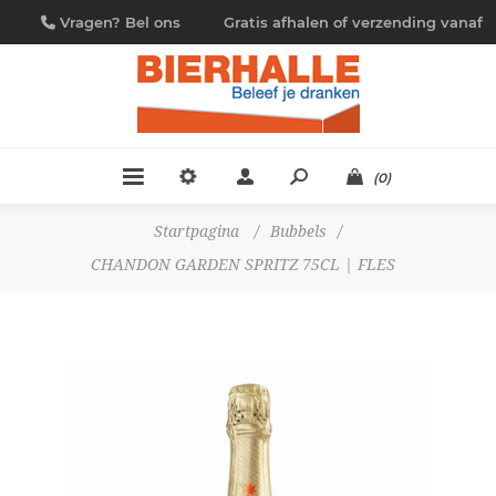
Vragen? Bel ons
Gratis afhalen of verzending vanaf
09/230.88.44
€ 4,95
(0)
Startpagina
/
Bubbels
/
CHANDON GARDEN SPRITZ 75CL | FLES