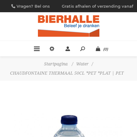
Vragen? Bel ons
Gratis afhalen of verzending vanaf
09/230.88.44
€ 4,95
(0)
Startpagina
/
Water
/
CHAUDFONTAINE THERMAAL 50CL *PET *PLAT | PET