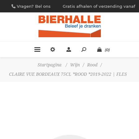
Vragen? Bel ons
Gratis afhalen of verzending vanaf
09/230.88.44
€ 4,95
(0)
Startpagina
/
Wijn
/
Rood
/
CLAIRE VUE BORDEAUX 75CL *ROOD *2019-2022 | FLES