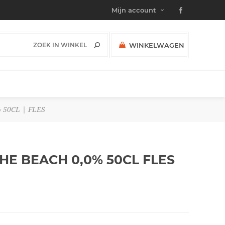
Mijn account
WINKELWAGEN
(0)
SUBTOTAAL:
 50CL | FLES
HE BEACH 0,0% 50CL
FLES