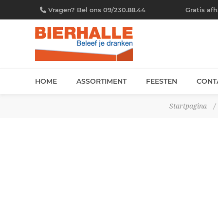
Vragen? Bel ons 09/230.88.44
Gratis af
HOME
ASSORTIMENT
FEESTEN
CONT
Startpagina
/