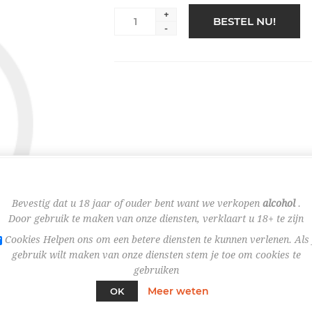
+
BESTEL NU!
-
Bevestig dat u 18 jaar of ouder bent want we verkopen
alcohol
.
Door gebruik te maken van onze diensten, verklaart u 18+ te zijn
Cookies Helpen ons om een betere diensten te kunnen verlenen. Als 
gebruik wilt maken van onze diensten stem je toe om cookies te
gebruiken
Meer weten
OK