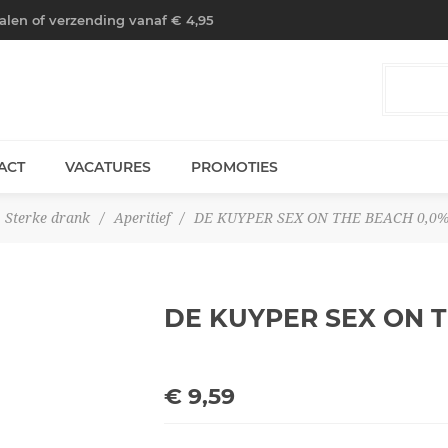
halen of verzending vanaf € 4,95
ACT
VACATURES
PROMOTIES
Sterke drank
/
Aperitief
/
DE KUYPER SEX ON THE BEACH 0,0%
DE KUYPER SEX ON T
€ 9,59