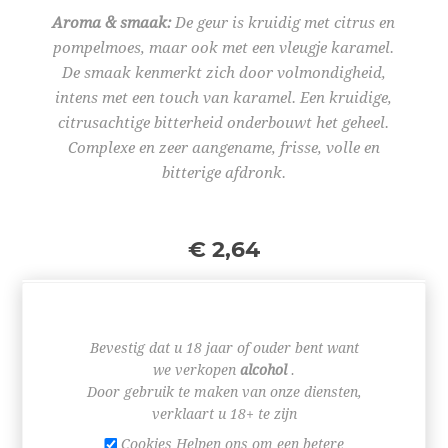
Aroma & smaak:
De geur is kruidig met citrus en
pompelmoes, maar ook met een vleugje karamel.
De smaak kenmerkt zich door volmondigheid,
intens met een touch van karamel. Een kruidige,
citrusachtige bitterheid onderbouwt het geheel.
Complexe en zeer aangename, frisse, volle en
bitterige afdronk.
€ 2,64
Bevestig dat u 18 jaar of ouder bent want
we verkopen
alcohol
.
+
-
Door gebruik te maken van onze diensten,
verklaart u 18+ te zijn
BESTEL NU!
Cookies Helpen ons om een betere