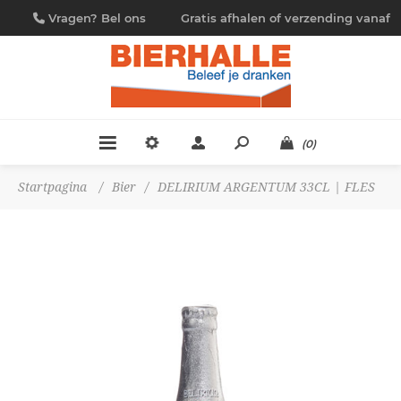
Vragen? Bel ons
Gratis afhalen of verzending vanaf
09/230.88.44
€ 4,95
(0)
Startpagina
/
Bier
/
DELIRIUM ARGENTUM 33CL | FLES