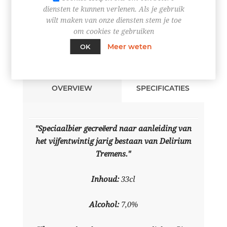
diensten te kunnen verlenen. Als je gebruik
wilt maken van onze diensten stem je toe
om cookies te gebruiken
Meer weten
OK
OVERVIEW
SPECIFICATIES
"Speciaalbier gecreëerd naar aanleiding van
het vijfentwintig jarig bestaan van Delirium
Tremens."
Inhoud:
33cl
Alcohol:
7,0%