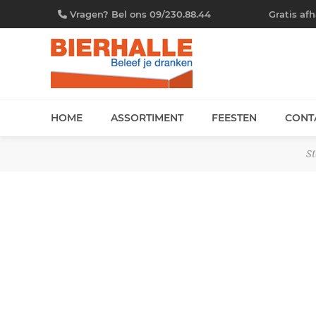
Vragen? Bel ons 09/230.88.44
Gratis af
HOME
ASSORTIMENT
FEESTEN
CONT
St