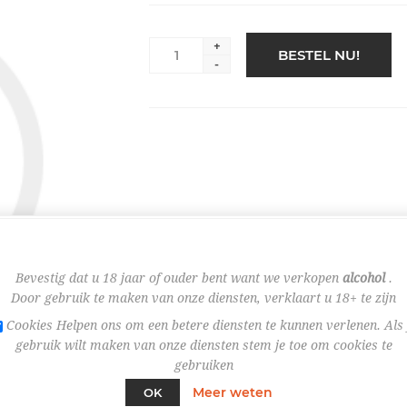
+
BESTEL NU!
-
Bevestig dat u 18 jaar of ouder bent want we verkopen
alcohol
.
Door gebruik te maken van onze diensten, verklaart u 18+ te zijn
Cookies Helpen ons om een betere diensten te kunnen verlenen. Als 
gebruik wilt maken van onze diensten stem je toe om cookies te
gebruiken
Meer weten
OK