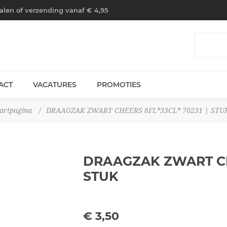
halen of verzending vanaf € 4,95
ACT
VACATURES
PROMOTIES
artpagina
/
DRAAGZAK ZWART CHEERS 8FL*33CL* 70231 | STU
DRAAGZAK ZWART CH
STUK
€ 3,50