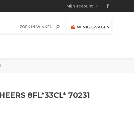
Mijn account
WINKELWAGEN
(0)
SUBTOTAAL:
K
EERS 8FL*33CL* 70231