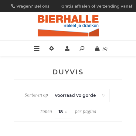
Vragen? Bel ons
Gratis afhalen of verzending vanaf
09/230.88.44
€ 4,95
(0)
DUYVIS
Sorteren op
Tonen
per pagina