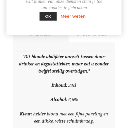
wilt maken van onze diensten stem je toe
om cookies te gebruiken
Meer weten
OK
OVERVIEW
SPECIFICATIES
"Dit blonde abdijbier aarzelt tussen door-
drinker en degustatiebier, maar zal u zonder
twijfel stellig overtuigen."
Inhoud:
33cl
Alcohol:
6,6%
Kleur:
h
elder blond met een fijne pareling en
een dikke, witte schuimkraag.