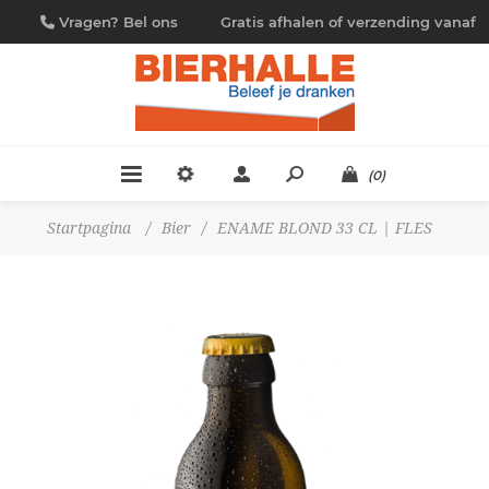
Vragen? Bel ons
Gratis afhalen of verzending vanaf
09/230.88.44
€ 4,95
(0)
Startpagina
/
Bier
/
ENAME BLOND 33 CL | FLES