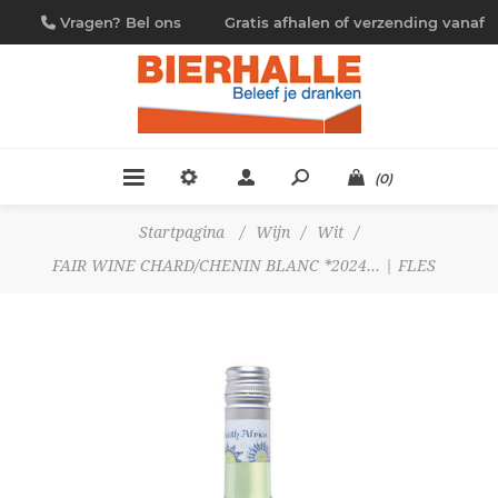
Vragen? Bel ons
Gratis afhalen of verzending vanaf
09/230.88.44
€ 4,95
(0)
Startpagina
/
Wijn
/
Wit
/
FAIR WINE CHARD/CHENIN BLANC *2024... | FLES