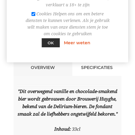
verklaart u 18+ te zijn
BESTEL NU!
Cookies Helpen ons om een betere
diensten te kunnen verlenen. Als je gebruik
wilt maken van onze diensten stem je toe
om cookies te gebruiken
Meer weten
OK
OVERVIEW
SPECIFICATIES
"Dit overwegend vanille en chocolade-smakend
bier wordt gebrouwen door Brouwerij Huyghe,
bekend van de Delirium-bieren. De fondant
smaak zal de liefhebbers ongetwijfeld bekoren."
Inhoud:
33cl