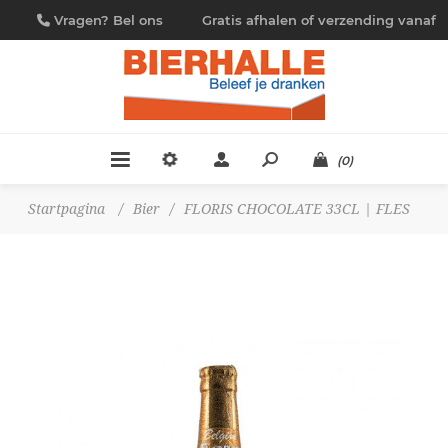
Vragen? Bel ons
Gratis afhalen of verzending vanaf
09/230.88.44
€ 4,95
(0)
Startpagina
/
Bier
/
FLORIS CHOCOLATE 33CL | FLES