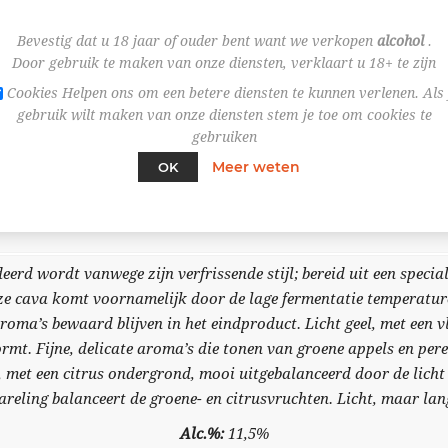
Bevestig dat u 18 jaar of ouder bent want we verkopen
alcohol
.
Door gebruik te maken van onze diensten, verklaart u 18+ te zijn
Cookies Helpen ons om een betere diensten te kunnen verlenen. Als 
gebruik wilt maken van onze diensten stem je toe om cookies te
gebruiken
Meer weten
OK
OVERVIEW
SPECIFICATIES
erd wordt vanwege zijn verfrissende stijl; bereid uit een specia
eze cava komt voornamelijk door de lage fermentatie temperatur
oma’s bewaard blijven in het eindproduct. Licht geel, met een v
rmt. Fijne, delicate aroma’s die tonen van groene appels en per
met een citrus ondergrond, mooi uitgebalanceerd door de licht g
areling balanceert de groene- en citrusvruchten. Licht, maar lan
Alc.%:
11,5%