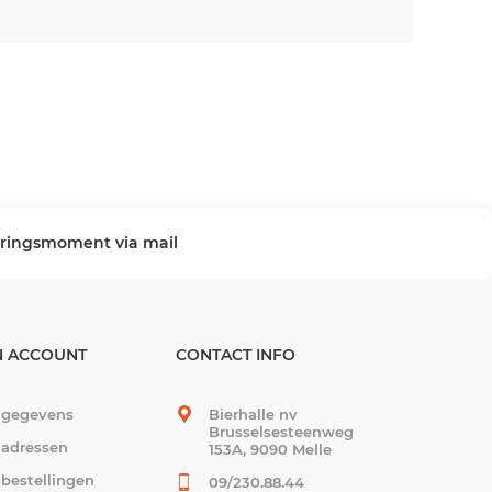
veringsmoment via mail
N ACCOUNT
CONTACT INFO
 gegevens
Bierhalle nv
Brusselsesteenweg
 adressen
153A, 9090 Melle
 bestellingen
09/230.88.44