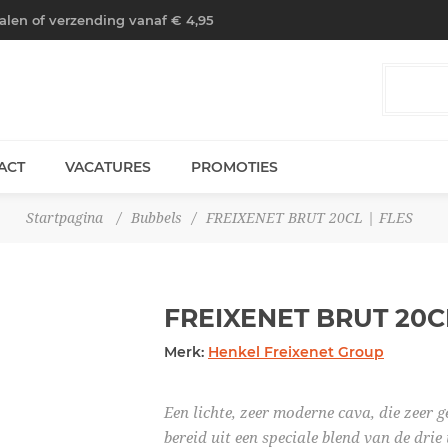
halen of verzending vanaf € 4,95
ACT
VACATURES
PROMOTIES
Startpagina
/
Bubbels
/
FREIXENET BRUT 20CL | FLES
FREIXENET BRUT 20
Merk:
Henkel Freixenet Group
Een lichte, zeer moderne cava, die zeer 
bereid uit een speciale blend van de drie