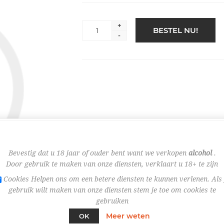
+
BESTEL NU!
-
Bevestig dat u 18 jaar of ouder bent want we verkopen
alcohol
.
Door gebruik te maken van onze diensten, verklaart u 18+ te zijn
Cookies Helpen ons om een betere diensten te kunnen verlenen. Als 
gebruik wilt maken van onze diensten stem je toe om cookies te
gebruiken
Meer weten
OK