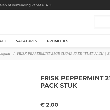
halen of verzending vanaf € 4,95
ACT
VACATURES
PROMOTIES
pagina
/
FRISK PEPPERMINT 21GR SUGAR FREE *FLAT PACK | 
FRISK PEPPERMINT 2
PACK
STUK
€ 2,00