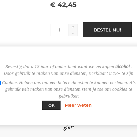
€ 42,45
+
BESTEL NU!
-
Bevestig dat u 18 jaar of ouder bent want we verkopen
alcohol
.
Door gebruik te maken van onze diensten, verklaart u 18+ te zijn
Cookies Helpen ons om een betere diensten te kunnen verlenen. Als 
gebruik wilt maken van onze diensten stem je toe om cookies te
OVERVIEW
SPECIFICATIES
gebruiken
Meer weten
OK
 weerstaan aan het prachtige aanzicht van deze bijzondere fles. M
gin!"