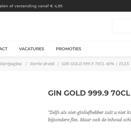
halen of verzending vanaf € 4,95
ACT
VACATURES
PROMOTIES
Startpagina
/
Sterke drank
/
GIN GOLD 999.9 70CL 40% | FLES
GIN GOLD 999.9 70C
"Zelfs als niet-ginliefhebber zult u nie
bijzondere fles. Maar ook de inhoud schitt