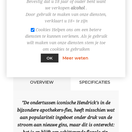
Bevestig dat u 18 jaar of ouder bent want
we verkopen
alcohol
.
+
-
Door gebruik te maken van onze diensten,
verklaart u 18+ te zijn
BESTEL NU!
Cookies Helpen ons om een betere
diensten te kunnen verlenen. Als je gebruik
wilt maken van onze diensten stem je toe
om cookies te gebruiken
Meer weten
OK
OVERVIEW
SPECIFICATIES
"De ondertussen iconische Hendrick's in de
bijzondere apothekers-fles, heeft misschien wat
aan populariteit ingeboet onder druk van de
stroom aan nieuwe gins, maar dit is onterecht: