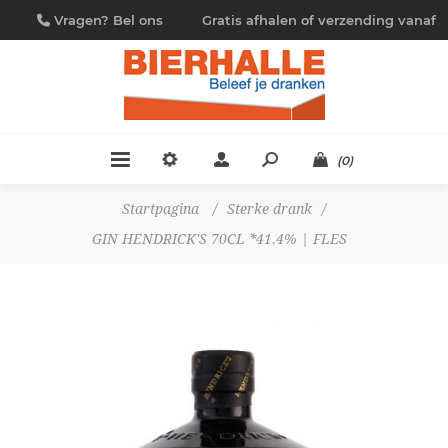
Vragen? Bel ons
Gratis afhalen of verzending vanaf
09/230.88.44
€ 4,95
(0)
Startpagina
/
Sterke drank
/
GIN HENDRICK'S 70CL *41.4% | FLES