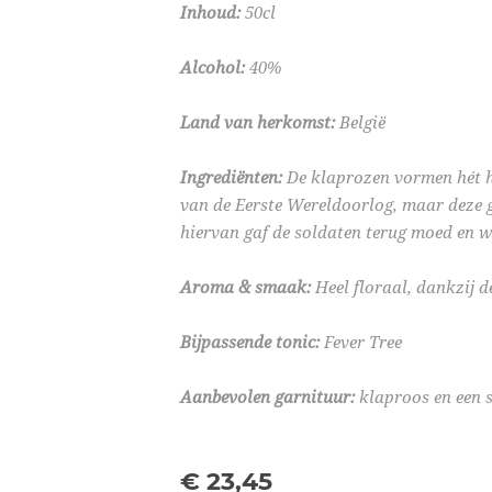
Inhoud:
50cl
Alcohol:
40%
Land van herkomst:
België
Ingrediënten:
De klaprozen vormen hét h
van de Eerste Wereldoorlog, maar deze gi
hiervan gaf de soldaten terug moed en w
Aroma & smaak:
Heel floraal, dankzij d
Bijpassende tonic:
Fever Tree
Aanbevolen garnituur:
klaproos en een s
€ 23,45