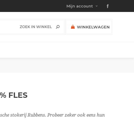
Mijn account
WINKELWAGEN
(0)
SUBTOTAAL:
0%
FLES
ische stokerij Rubbens. Probeer zeker ook eens hun