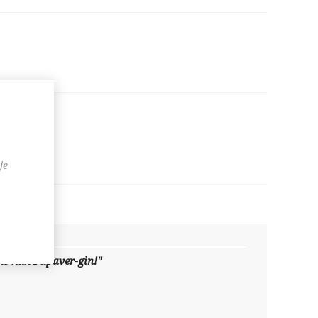
je
ens hun Papaver-gin!"