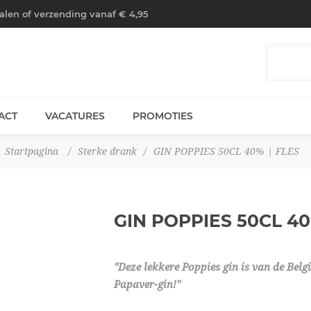
halen of verzending vanaf € 4,95
ACT
VACATURES
PROMOTIES
Startpagina
/
Sterke drank
/
GIN POPPIES 50CL 40% | FLES
GIN POPPIES 50CL 4
"Deze lekkere Poppies gin is van de Belg
Papaver-gin!"