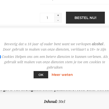
+
BESTEL NU!
-
Bevestig dat u 18 jaar of ouder bent want we verkopen
alcohol
.
Door gebruik te maken van onze diensten, verklaart u 18+ te zijn
Cookies Helpen ons om een betere diensten te kunnen verlenen. Als 
gebruik wilt maken van onze diensten stem je toe om cookies te
gebruiken
OVERVIEW
SPECIFICATIES
Meer weten
OK
s gin is van de Belgische stokerij Rubbens. Probeer zeker ook e
Inhoud:
50cl