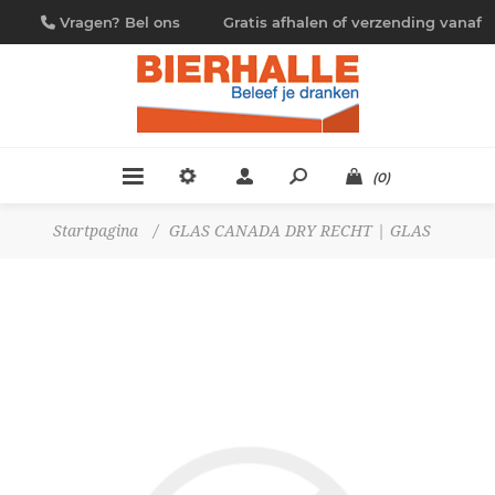
Vragen? Bel ons
Gratis afhalen of verzending vanaf
09/230.88.44
€ 4,95
(0)
Startpagina
/
GLAS CANADA DRY RECHT | GLAS