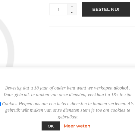
+
BESTEL NU!
-
Bevestig dat u 18 jaar of ouder bent want we verkopen
alcohol
.
Door gebruik te maken van onze diensten, verklaart u 18+ te zijn
Cookies Helpen ons om een betere diensten te kunnen verlenen. Als 
gebruik wilt maken van onze diensten stem je toe om cookies te
gebruiken
Meer weten
OK