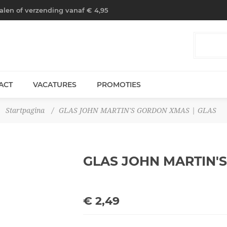
halen of verzending vanaf € 4,95
ACT
VACATURES
PROMOTIES
Startpagina
/
GLAS JOHN MARTIN'S GORDON XMAS | GLAS
GLAS JOHN MARTIN'
€ 2,49