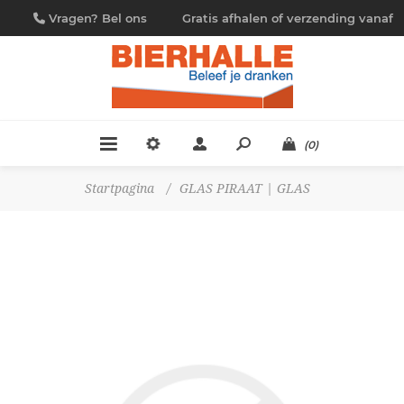
Vragen? Bel ons
Gratis afhalen of verzending vanaf
09/230.88.44
€ 4,95
(0)
Startpagina
/
GLAS PIRAAT | GLAS