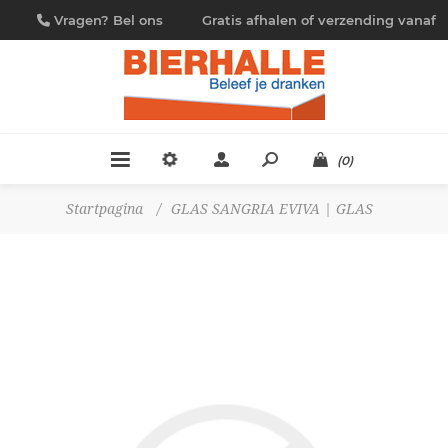
Vragen? Bel ons
Gratis afhalen of verzending vanaf
09/230.88.44
€ 4,95
(0)
Startpagina
/
GLAS SANGRIA EVIVA | GLAS