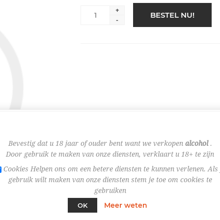
+
BESTEL NU!
-
Bevestig dat u 18 jaar of ouder bent want we verkopen
alcohol
.
Door gebruik te maken van onze diensten, verklaart u 18+ te zijn
Cookies Helpen ons om een betere diensten te kunnen verlenen. Als 
gebruik wilt maken van onze diensten stem je toe om cookies te
gebruiken
Meer weten
OK