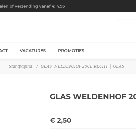
halen of verzending vanaf € 4,95
ACT
VACATURES
PROMOTIES
Startpagina
/
GLAS WELDENHOF 20CL RECHT | GLAS
GLAS WELDENHOF 2
€ 2,50