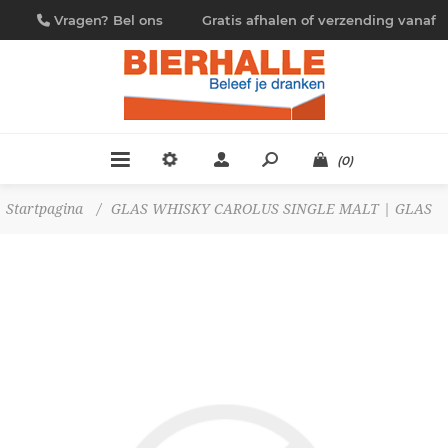
Vragen? Bel ons
Gratis afhalen of verzending vanaf
09/230.88.44
€ 4,95
(0)
Startpagina
/
GLAS WHISKY CAROLUS SINGLE MALT | GLAS