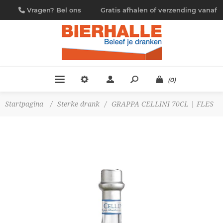
Vragen? Bel ons
Gratis afhalen of verzending vanaf
09/230.88.44
€ 4,95
(0)
Startpagina
/
Sterke drank
/
GRAPPA CELLINI 70CL | FLES