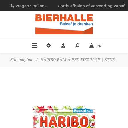
Vragen? Bel ons
Gratis afhalen of verzending vanaf
09/230.88.44
€ 4,95
(0)
Startpagina
/
HARIBO BALLA RED FIZZ 70GR | STUK