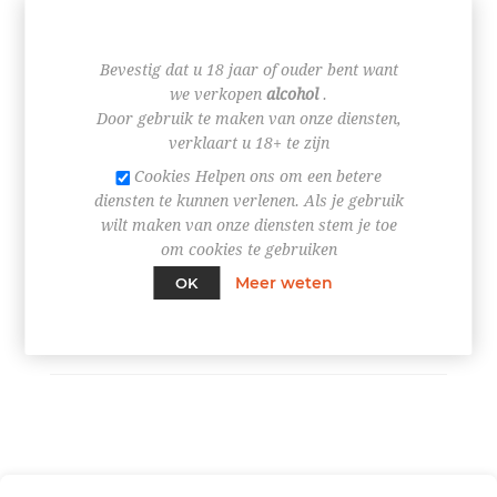
€ 1,25
Bevestig dat u 18 jaar of ouder bent want
we verkopen
alcohol
.
Door gebruik te maken van onze diensten,
verklaart u 18+ te zijn
Cookies Helpen ons om een betere
+
diensten te kunnen verlenen. Als je gebruik
-
wilt maken van onze diensten stem je toe
om cookies te gebruiken
BESTEL NU!
Meer weten
OK