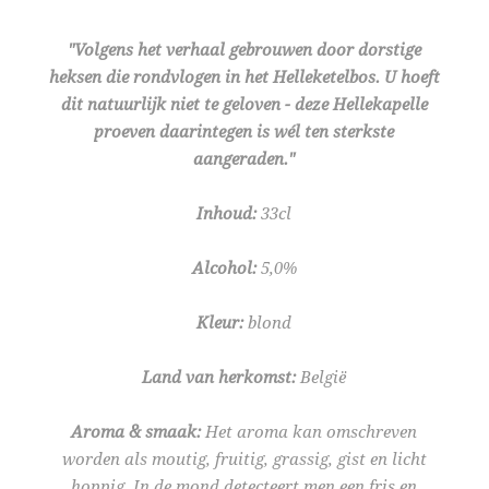
"Volgens het verhaal gebrouwen door dorstige
heksen die rondvlogen in het Helleketelbos. U hoeft
dit natuurlijk niet te geloven - deze Hellekapelle
proeven daarintegen is wél ten sterkste
aangeraden."
Inhoud:
33cl
Alcohol:
5,0%
Kleur:
blond
Land van herkomst:
België
Aroma & smaak:
Het aroma kan omschreven
worden als
moutig, fruitig, grassig, gist en licht
hoppig. In de mond detecteert men een fris en