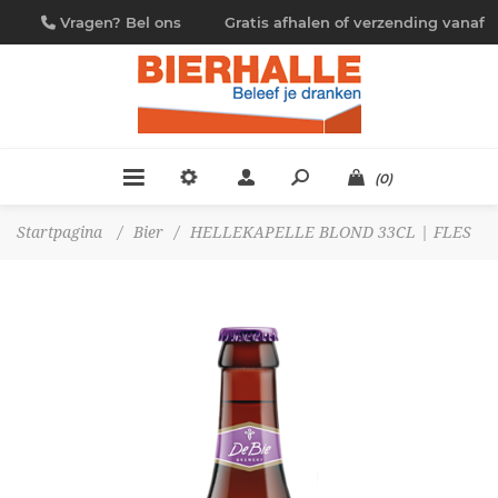
Vragen? Bel ons
Gratis afhalen of verzending vanaf
09/230.88.44
€ 4,95
(0)
Startpagina
/
Bier
/
HELLEKAPELLE BLOND 33CL | FLES