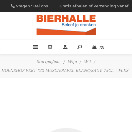
Vragen? Bel ons
Gratis afhalen of verzending vanaf
09/230.88.44
€ 4,95
(0)
Startpagina
/
Wijn
/
Wit
/
HOENSHOF VERT *22 MUSCA/RAVEL BLANC/SAUV. 75CL | FLES