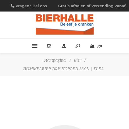
Vragen? Bel ons
Gratis afhalen of verzending vanaf
09/230.88.44
€ 4,95
(0)
Startpagina
/
Bier
/
HOMMELBIER DRY HOPPED 33CL | FLES