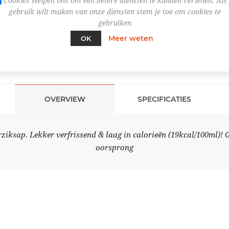
Cookies Helpen ons om een betere diensten te kunnen verlenen. Als 
gebruik wilt maken van onze diensten stem je toe om cookies te
gebruiken
Meer weten
OK
OVERVIEW
SPECIFICATIES
ziksap. Lekker verfrissend & laag in calorieën (19kcal/100ml)! 
oorsprong