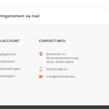
veringsmoment via mail
N ACCOUNT
CONTACT INFO
 gegevens
Bierhalle nv
Brusselsesteenweg
 adressen
153A, 9090 Melle
 bestellingen
09/230.88.44
kelwagen
info@bierhalle.be