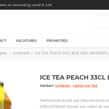
halen of verzending vanaf € 4,95
ACT
VACATURES
PROMOTIES
gina
/
Frisdrank
/
ICE TEA PEACH 33CL BLIK NIET BRUISEND 
ICE TEA PEACH 33CL
Merken:
Unilever
,
Lipton Ice Tea
Verfrissende drank met thee-extracten en
(19kcal/100ml)! Gezoet met suiker en zo