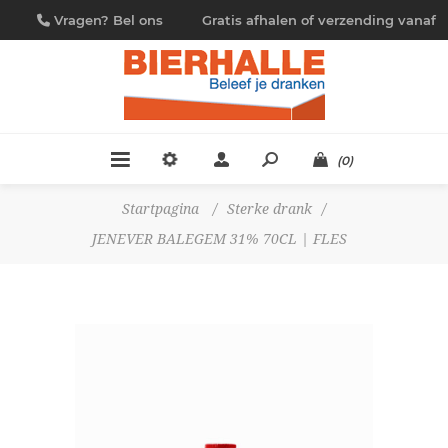
Vragen? Bel ons
Gratis afhalen of verzending vanaf
09/230.88.44
€ 4,95
(0)
Startpagina
/
Sterke drank
/
JENEVER BALEGEM 31% 70CL | FLES