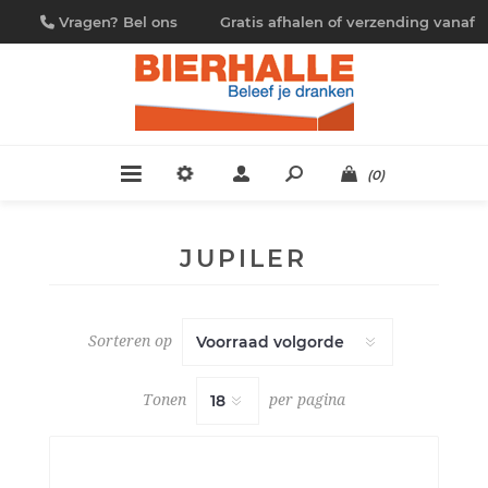
Vragen? Bel ons
Gratis afhalen of verzending vanaf
09/230.88.44
€ 4,95
(0)
JUPILER
Sorteren op
Tonen
per pagina