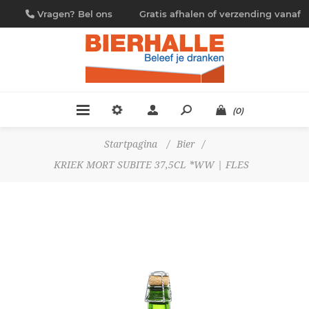
Vragen? Bel ons
Gratis afhalen of verzending vanaf
09/230.88.44
€ 4,95
(0)
Startpagina
/
Bier
/
KRIEK MORT SUBITE 37,5CL *WW | FLES