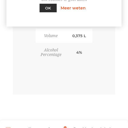
SPECIFICATIES
Meer weten
OK
Volume
0,375 L
Alcohol
4%
Percentage