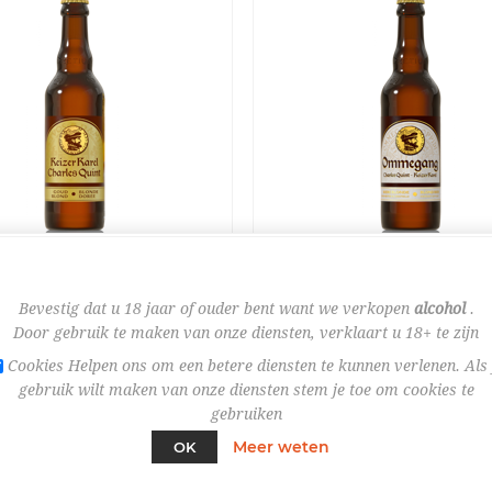
Bestel nu!
Bestel nu!
Bevestig dat u 18 jaar of ouder bent want we verkopen
alcohol
.
Door gebruik te maken van onze diensten, verklaart u 18+ te zijn
AREL GOUDBLOND 33CL
KEIZER OMMEGANG 33CL
FLE
Cookies Helpen ons om een betere diensten te kunnen verlenen. Als 
 QUINT
FLES
€ 2,25
gebruik wilt maken van onze diensten stem je toe om cookies te
gebruiken
Meer weten
OK