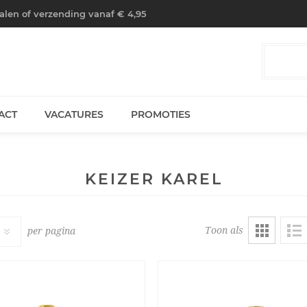
halen of verzending vanaf € 4,95
ACT
VACATURES
PROMOTIES
KEIZER KAREL
Toon als
per pagina