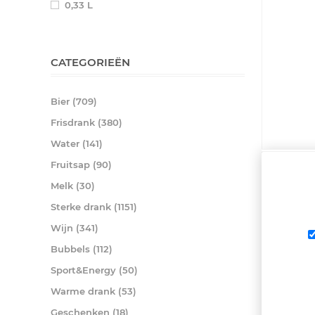
0,33 L
CATEGORIEËN
Bier (709)
Frisdrank (380)
Water (141)
Fruitsap (90)
Melk (30)
Sterke drank (1151)
Wijn (341)
KEIZER K
*CHARLES
Bubbels (112)
€ 2,25
Sport&Energy (50)
Warme drank (53)
Geschenken (18)