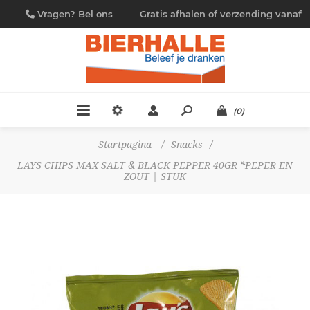
Vragen? Bel ons
Gratis afhalen of verzending vanaf
09/230.88.44
€ 4,95
(0)
Startpagina
/
Snacks
/
LAYS CHIPS MAX SALT & BLACK PEPPER 40GR *PEPER EN
ZOUT | STUK