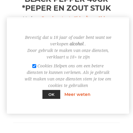
*PEPER EN ZOUT
STUK
Merken:
Pepsico
,
Lay's Chips/Lays Chips
Bevestig dat u 18 jaar of ouder bent want we
€ 0,95
verkopen
alcohol
.
Door gebruik te maken van onze diensten,
verklaart u 18+ te zijn
Cookies Helpen ons om een betere
diensten te kunnen verlenen. Als je gebruik
+
wilt maken van onze diensten stem je toe om
-
cookies te gebruiken
Meer weten
OK
BESTEL NU!