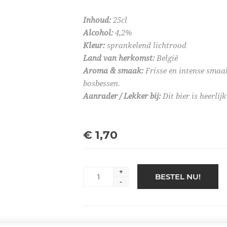
Inhoud:
25cl
Alcohol:
4,2%
Kleur:
sprankelend lichtrood
Land van herkomst:
België
Aroma & smaak:
Frisse en intense smaa
bosbessen.
Aanrader / Lekker bij:
Dit bier is heerlijk
€ 1,70
+
BESTEL NU!
-