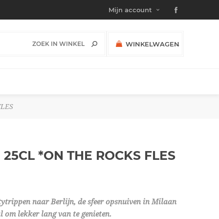
Mijn account
WINKELWAGEN
(0)
SUBTOTAAL:
FLES
 25CL *ON THE ROCKS
FLES
itytrippen naar Berlijn, de sfeer opsnuiven in Milaan
l om lekker lang van te genieten.