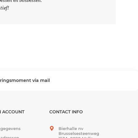
bessen en bosbessen.
tief!
veringsmoment via mail
N ACCOUNT
CONTACT INFO
 gegevens
Bierhalle nv
Brusselsesteenweg
 adressen