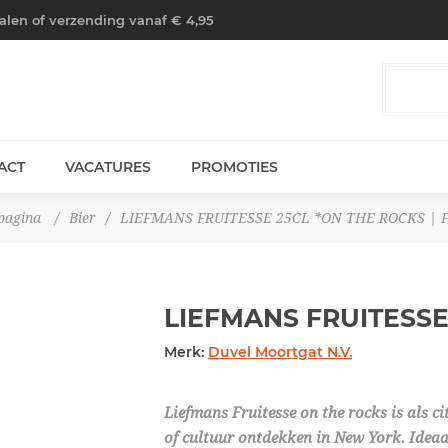
halen of verzending vanaf € 4,95
ACT
VACATURES
PROMOTIES
pagina
/
Bier
/
LIEFMANS FRUITESSE 25CL *ON THE ROCKS | 
LIEFMANS FRUITESSE
Merk:
Duvel Moortgat N.V.
Liefmans Fruitesse on the rocks is als c
of cultuur ontdekken in New York. Ideaa