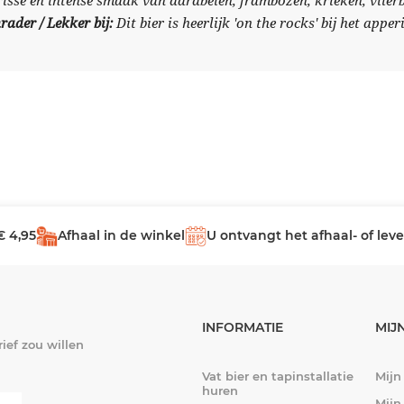
risse en intense smaak van aardbeien, frambozen, krieken, vlier
rader / Lekker bij:
Dit bier is heerlijk 'on the rocks' bij het apperi
€ 4,95
Afhaal in de winkel
U ontvangt het afhaal- of le
INFORMATIE
MIJ
ief zou willen
Vat bier en tapinstallatie
Mijn
huren
Mijn