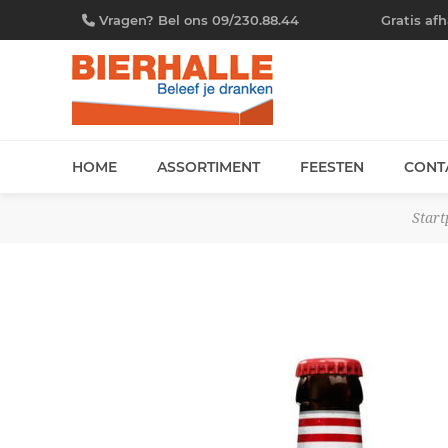
Vragen? Bel ons 09/230.88.44
Gratis af
HOME
ASSORTIMENT
FEESTEN
CONT
Start