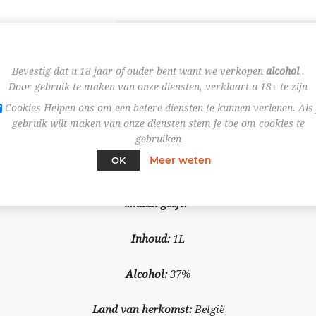
Bevestig dat u 18 jaar of ouder bent want we verkopen
alcohol
.
Door gebruik te maken van onze diensten, verklaart u 18+ te zijn
Cookies Helpen ons om een betere diensten te kunnen verlenen. Als 
gebruik wilt maken van onze diensten stem je toe om cookies te
OVERVIEW
SPECIFICATIES
gebruiken
Meer weten
OK
de traditie bereid op basis van talrijke planten en kruiden van 
smaak geeft."
Inhoud:
1L
Alcohol:
37%
Land van herkomst:
België