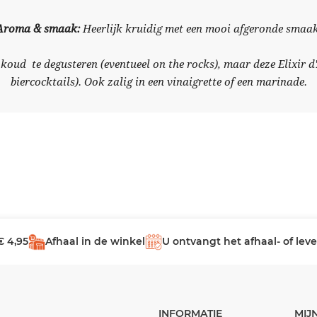
Aroma & smaak:
Heerlijk kruidig met een mooi afgeronde smaak
oud te degusteren (eventueel on the rocks), maar deze Elixir d'A
biercocktails). Ook zalig in een vinaigrette of een marinade.
€ 4,95
Afhaal in de winkel
U ontvangt het afhaal- of le
INFORMATIE
MIJ