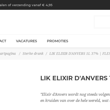
halen of verzending vanaf € 4,95
ACT
VACATURES
PROMOTIES
tartpagina
/
Sterke drank
/
LIK ELIXIR D'ANVERS 1L 37% | FLE
LIK ELIXIR D'ANVERS
"Elixir d'Anvers wordt nog steeds volgen
en kruiden van over de hele wereld, wat