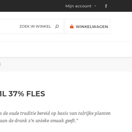
Mijn account
WINKELWAGEN
(0)
SUBTOTAAL:
S
 1L 37%
FLES
s de oude traditie bereid op basis van talrijke planten
 aan de drank z'n unieke smaak geeft."