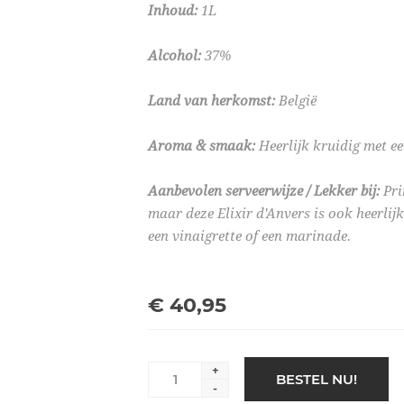
Inhoud:
1L
Alcohol:
37%
Land van herkomst:
België
Aroma & smaak:
Heerlijk kruidig met 
Aanbevolen serveerwijze / Lekker bij:
Pri
maar deze Elixir d'Anvers is ook heerlijk 
een vinaigrette of een marinade.
€ 40,95
+
BESTEL NU!
-