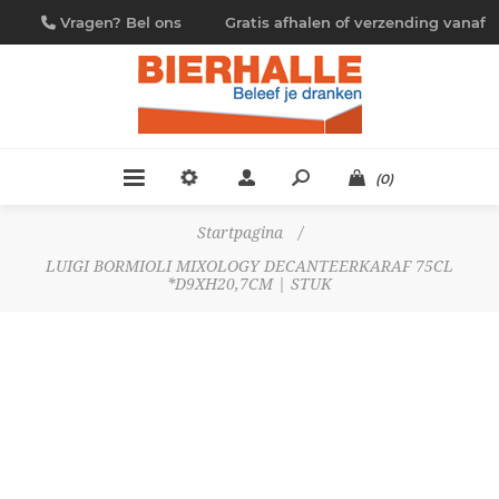
Vragen? Bel ons
Gratis afhalen of verzending vanaf
09/230.88.44
€ 4,95
(0)
Startpagina
/
LUIGI BORMIOLI MIXOLOGY DECANTEERKARAF 75CL
*D9XH20,7CM | STUK