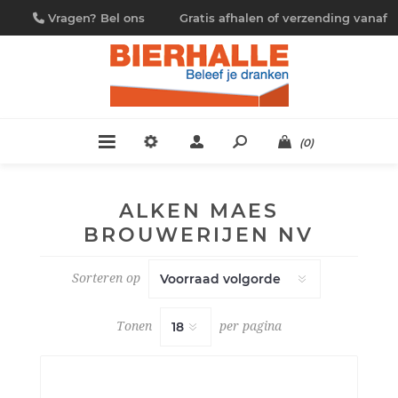
Vragen? Bel ons
Gratis afhalen of verzending vanaf
09/230.88.44
€ 4,95
(0)
ALKEN MAES
BROUWERIJEN NV
Sorteren op
Tonen
per pagina