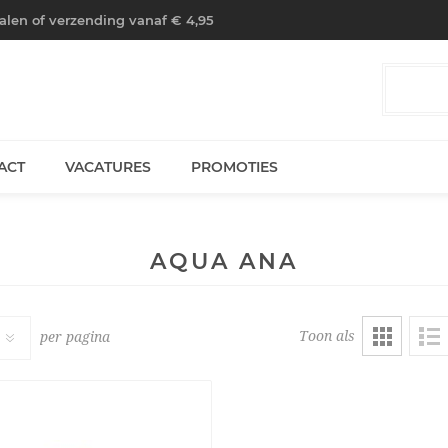
halen of verzending vanaf € 4,95
ACT
VACATURES
PROMOTIES
AQUA ANA
Toon als
per pagina