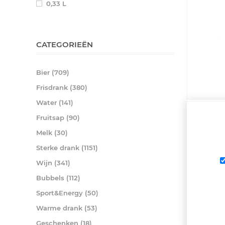
0,33 L
CATEGORIEËN
Bier (709)
Frisdrank (380)
Water (141)
Fruitsap (90)
Melk (30)
Sterke drank (1151)
Wijn (341)
ANA AQUA
€ 0,83
Bubbels (112)
Sport&Energy (50)
Warme drank (53)
Geschenken (18)