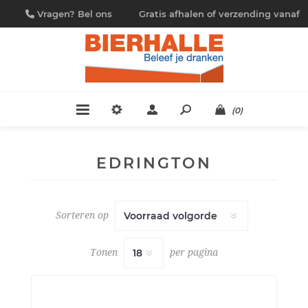
Vragen? Bel ons
Gratis afhalen of verzending vanaf
09/230.88.44
€ 4,95
(0)
EDRINGTON
Sorteren op
Tonen
per pagina