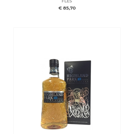
FLES
€ 85,70