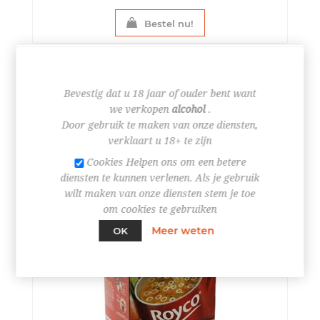
Bestel nu!
ROYCO MINUTE SOUP CRUNCHY TOMAAT
SUPREME 20 STUKS
STUK
Bevestig dat u 18 jaar of ouder bent want
€ 17,59
we verkopen
alcohol
.
Door gebruik te maken van onze diensten,
verklaart u 18+ te zijn
Cookies Helpen ons om een betere
diensten te kunnen verlenen. Als je gebruik
wilt maken van onze diensten stem je toe
om cookies te gebruiken
Meer weten
OK