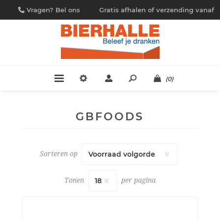
Vragen? Bel ons
Gratis afhalen of verzending vanaf
09/230.88.44
€ 4,95
(0)
GBFOODS
Sorteren op
Tonen
per pagina