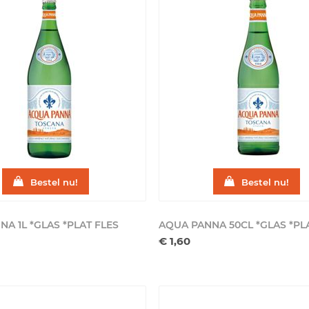
Bestel nu!
Bestel nu!
NA 1L *GLAS *PLAT
FLES
AQUA PANNA 50CL *GLAS *PL
€ 1,60