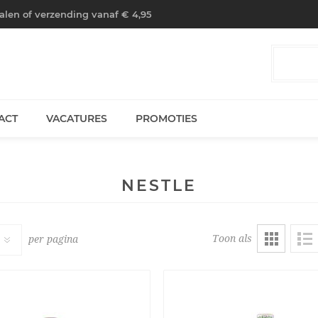
halen of verzending vanaf € 4,95
ACT
VACATURES
PROMOTIES
NESTLE
Toon als
per pagina