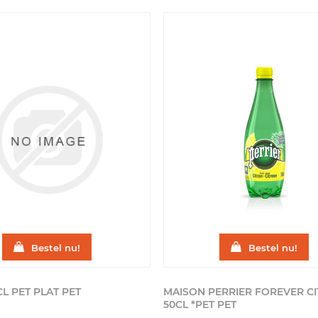
Bestel nu!
Bestel nu!
CL PET PLAT
PET
MAISON PERRIER FOREVER C
50CL *PET
PET