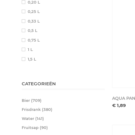
0,20 L
0,25 L
0,33 L
0,5 L
0,75 L
1 L
1,5 L
CATEGORIEËN
AQUA PAN
Bier (709)
€ 1,89
Frisdrank (380)
Water (141)
Fruitsap (90)