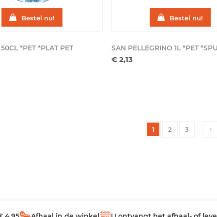
Bestel nu!
Bestel nu!
 50CL *PET *PLAT
PET
SAN PELLEGRINO 1L *PET *SP
€ 2,13
1
2
3
€ 4,95
Afhaal in de winkel
U ontvangt het afhaal- of le