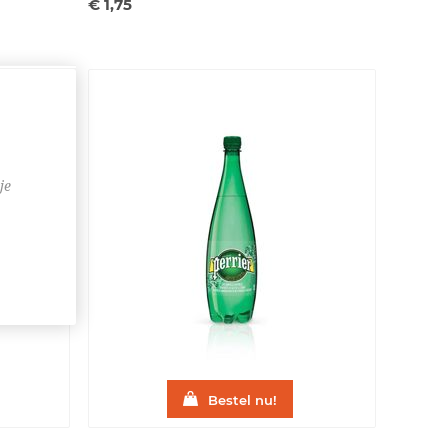
€ 1,75
je
Bestel nu!