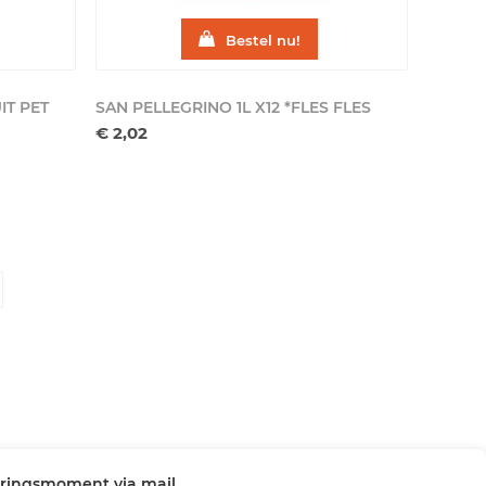
Bestel nu!
UIT
PET
SAN PELLEGRINO 1L X12 *FLES
FLES
€ 2,02
veringsmoment via mail