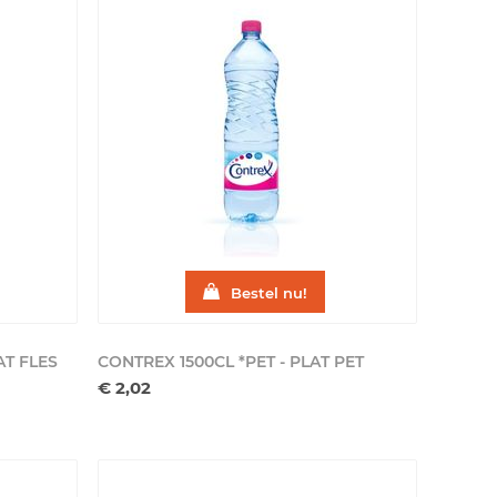
Bestel nu!
AT
FLES
CONTREX 1500CL *PET - PLAT
PET
€ 2,02