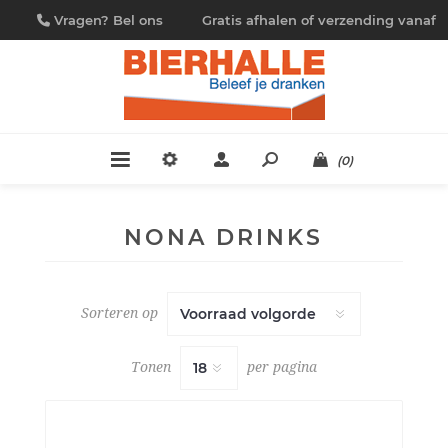
Vragen? Bel ons
Gratis afhalen of verzending vanaf
09/230.88.44
€ 4,95
(0)
NONA DRINKS
Sorteren op
Tonen
per pagina