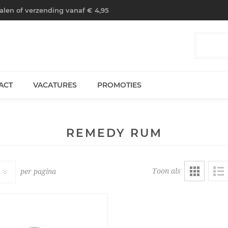
halen of verzending vanaf € 4,95
ACT
VACATURES
PROMOTIES
REMEDY RUM
Toon als
per pagina