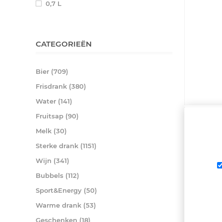
0,7 L
CATEGORIEËN
Bier (709)
Frisdrank (380)
Water (141)
Fruitsap (90)
Melk (30)
Sterke drank (1151)
Wijn (341)
RUM REME
€ 30,20
Bubbels (112)
Sport&Energy (50)
Warme drank (53)
Geschenken (18)